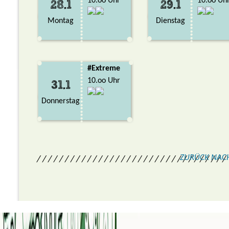
10.oo Uhr
10.oo Uh
28.1
29.1
Montag
Dienstag
#Extreme
10.oo Uhr
31.1
Donnerstag
ZURÜCK NAC
/ / / / / / / / / / / / / / / / / / / / / / / / / / / / / / / / / /