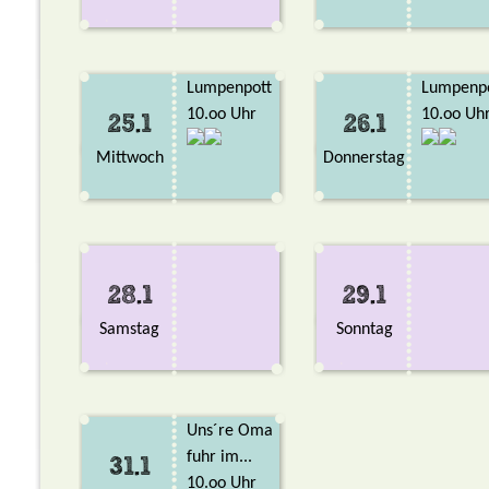
Lumpenpott
Lumpenp
10.oo Uhr
10.oo Uh
25.1
26.1
Mittwoch
Donnerstag
28.1
29.1
Samstag
Sonntag
Uns´re Oma
fuhr im...
31.1
10.oo Uhr