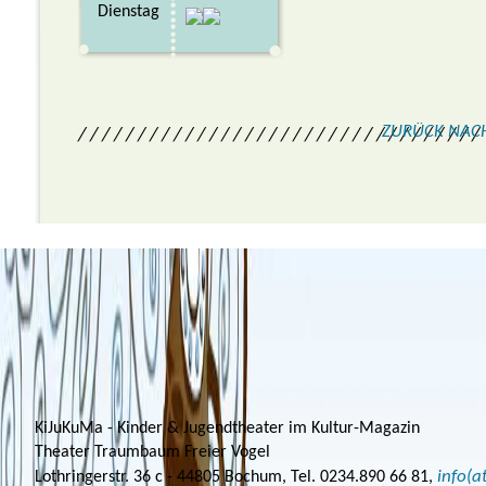
Dienstag
ZURÜCK NAC
/ / / / / / / / / / / / / / / / / / / / / / / / / / / / / / / / / /
KiJuKuMa - Kinder & Jugendtheater im Kultur-Magazin
Theater Traumbaum Freier Vogel
info(
Lothringerstr. 36 c - 44805 Bochum, Tel. 0234.890 66 81,