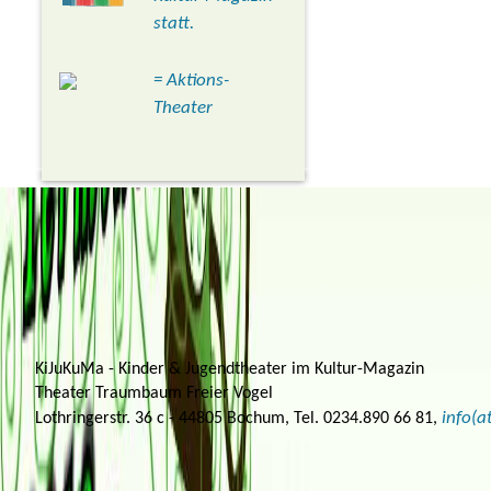
statt.
= Aktions-
Theater
KiJuKuMa - Kinder & Jugendtheater im Kultur-Magazin
Theater Traumbaum Freier Vogel
info(
Lothringerstr. 36 c - 44805 Bochum, Tel. 0234.890 66 81,