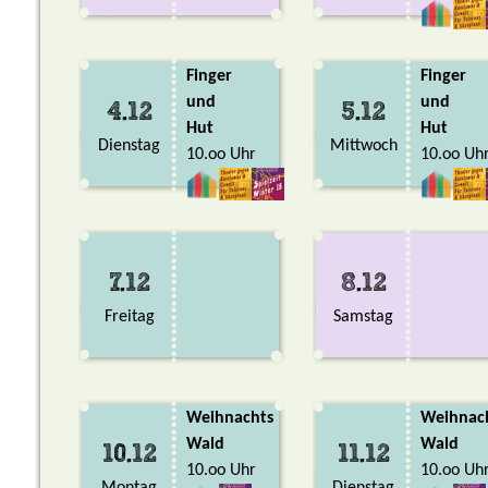
Finger
Finger
und
und
4.12
5.12
Hut
Hut
Dienstag
Mittwoch
10.oo Uhr
10.oo Uh
7.12
8.12
Freitag
Samstag
Weihnachts
Weihnac
Wald
Wald
10.12
11.12
10.oo Uhr
10.oo Uh