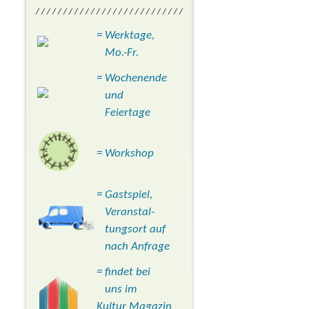
/ / / / / / / / / / / / / / / / / / / / / / / / / / /
= Werktage,
Mo.-Fr.
= Wochenende
und
Feiertage
= Workshop
= Gastspiel,
Veranstal-
tungsort auf
nach Anfrage
= findet bei
uns im
Kultur Magazin