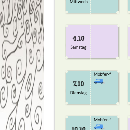
Mittwoch
4.10
Samstag
Mobfer-f
7.10
Dienstag
Mobfer-f