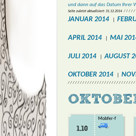
und dann auf das Datum Ihrer 
Seite zuletzt aktualisiert: 31.12.2014 / / / / / / / 
JANUAR 2014
FEBRU
|
APRIL 2014
MAI 201
|
JULI 2014
AUGUST 2
|
OKTOBER 2014
NOV
|
/ / / / / / / / / / / / / / / / / / / / / / / / / / / /
OKTOBER
Mobfer-f
1.10