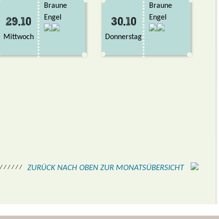
Braune
Braune
Engel
Engel
29.10
30.10
Mittwoch
Donnerstag
ZURÜCK NACH OBEN ZUR MONATSÜBERSICHT
 / / / / / /