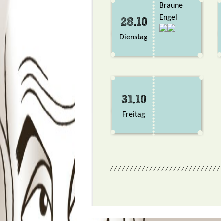
Braune
Engel
28.10
Dienstag
31.10
Freitag
/ / / / / / / / / / / / / / / / / / / / / / / / / / / /