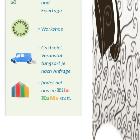
und
Feiertage
= Workshop
= Gastspiel,
Veranstal-
tungsort je
nach Anfrage
= findet bei
uns im
Ki
Ju
-
Ku
Ma
statt.