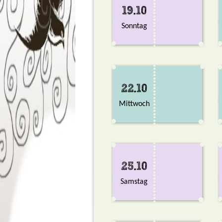
19.10
Sonntag
22.10
Mittwoch
25.10
Samstag