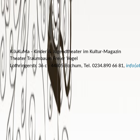
KiJuKuMa - Kinder & Jugendtheater im Kultur-Magazin
Theater Traumbaum Freier Vogel
info(
Lothringerstr. 36 c - 44805 Bochum, Tel. 0234.890 66 81,