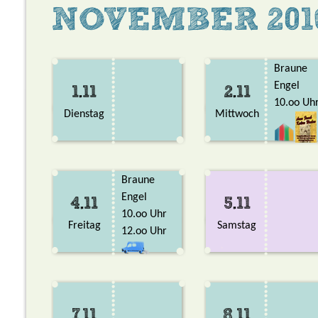
NOVEMBER 201
Braune
Engel
1.11
2.11
10.oo Uh
Dienstag
Mittwoch
Braune
Engel
4.11
5.11
10.oo Uhr
Freitag
Samstag
12.oo Uhr
7.11
8.11